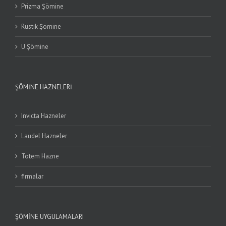
Prizma Şömine
Rustik Şömine
U Şömine
ŞÖMINE HAZNELERI
Invicta Hazneler
Laudel Hazneler
Totem Hazne
firmalar
ŞÖMINE UYGULAMALARI