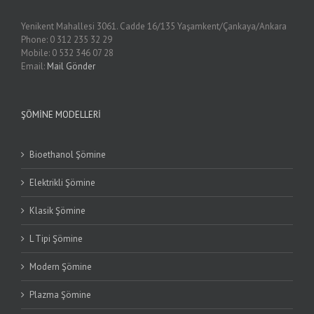
Yenikent Mahallesi 3061. Cadde 16/135 Yaşamkent/Çankaya/Ankara
Phone: 0 312 235 32 29
Mobile: 0 532 346 07 28
Email:
Mail Gönder
ŞÖMINE MODELLERI
Bioethanol Şömine
Elektrikli Şömine
Klasik Şömine
L Tipi Şömine
Modern Şömine
Plazma Şömine