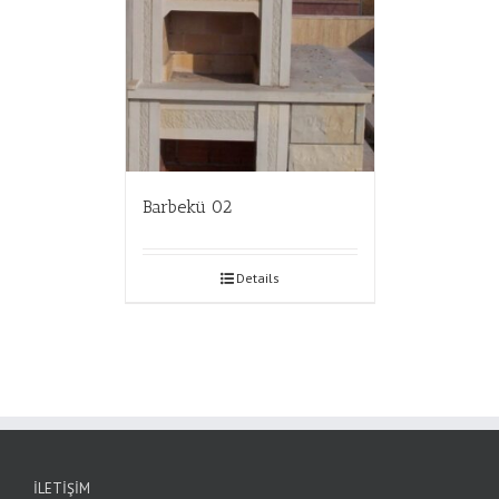
Barbekü 02
Details
İLETIŞIM