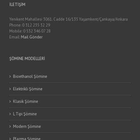
İLETIŞIM
Yenikent Mahallesi 3061. Cadde 16/135 Yaşamkent/Çankaya/Ankara
Phone: 0 312 235 32 29
Mobile: 0 532 346 07 28
Email:
Mail Gönder
ŞÖMINE MODELLERI
Bioethanol Şömine
Elektrikli Şömine
Klasik Şömine
L Tipi Şömine
Modern Şömine
Plazma Şömine