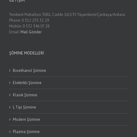
İLETIŞIM
Yenikent Mahallesi 3061. Cadde 16/135 Yaşamkent/Çankaya/Ankara
Phone: 0 312 235 32 29
Mobile: 0 532 346 07 28
Email:
Mail Gönder
ŞÖMINE MODELLERI
Bioethanol Şömine
Elektrikli Şömine
Klasik Şömine
L Tipi Şömine
Modern Şömine
Plazma Şömine