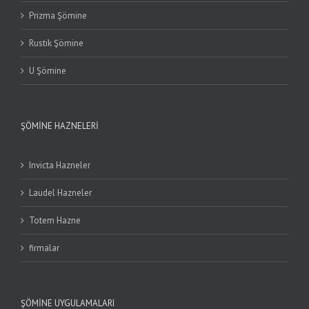
Prizma Şömine
Rustik Şömine
U Şömine
ŞÖMINE HAZNELERI
Invicta Hazneler
Laudel Hazneler
Totem Hazne
firmalar
ŞÖMINE UYGULAMALARI