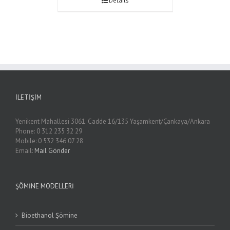
Details
İLETIŞIM
Yenikent Mahallesi 3061. Cadde 16/135 Yaşamkent/Çankaya/Ankara
Phone: 0 312 235 32 29
Mobile: 0 532 346 07 28
Email:
Mail Gönder
ŞÖMINE MODELLERI
Bioethanol Şömine