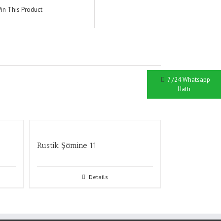
Pin This Product
7 /24 Whatsapp
Hattı
Rustik Şömine 11
Details