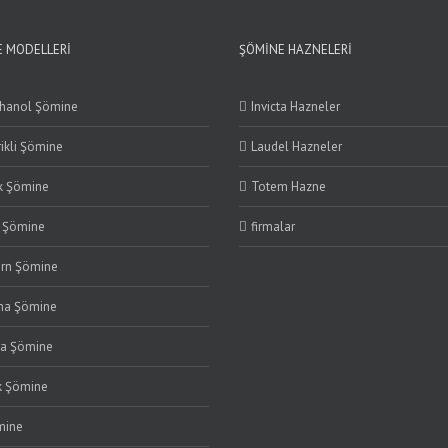
 MODELLERI
ŞÖMINE HAZNELERI
thanol Şömine
Invicta Hazneler
rikli Şömine
Laudel Hazneler
k Şömine
Totem Hazne
i Şömine
firmalar
rn Şömine
ma Şömine
ma Şömine
k Şömine
mine