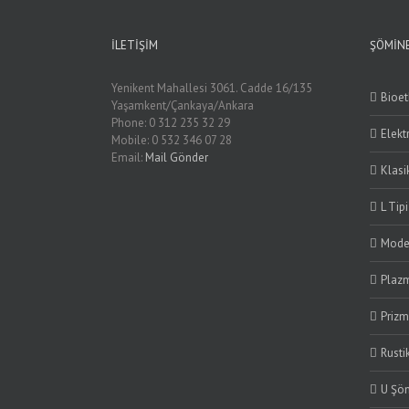
İLETIŞIM
ŞÖMINE
Yenikent Mahallesi 3061. Cadde 16/135
Bioe
Yaşamkent/Çankaya/Ankara
Phone: 0 312 235 32 29
Elekt
Mobile: 0 532 346 07 28
Email:
Mail Gönder
Klasi
L Tip
Mode
Plaz
Priz
Rusti
U Şö