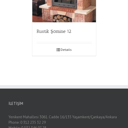
Rustik Şömine 12
Details
İLETIŞIM
Yenikent Mahallesi 3061. Cadde 16/135 Yaşamkent/Çankaya/Ankara
Phone: 0 312 235 32 29
Mobile: 0 532 346 07 28