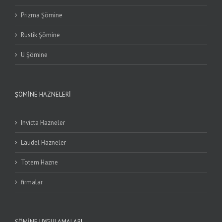
Prizma Şömine
Rustik Şömine
U Şömine
ŞÖMINE HAZNELERI
Invicta Hazneler
Laudel Hazneler
Totem Hazne
firmalar
ŞÖMINE UYGULAMALARI