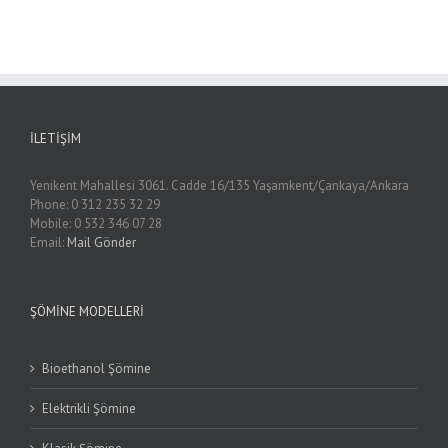
İLETIŞIM
Yenikent Mahallesi 3061. Cadde 16/135 Yaşamkent/Çankaya/Ankara
Phone: 0 312 235 32 29
Mobile: 0 532 346 07 28
Email:
Mail Gönder
ŞÖMINE MODELLERI
Bioethanol Şömine
Elektrikli Şömine