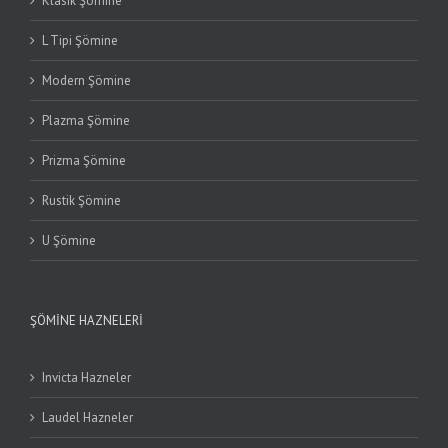
Klasik Şömine
L Tipi Şömine
Modern Şömine
Plazma Şömine
Prizma Şömine
Rustik Şömine
U Şömine
ŞÖMINE HAZNELERI
Invicta Hazneler
Laudel Hazneler