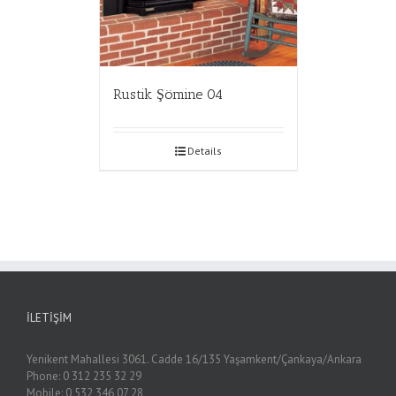
Rustik Şömine 04
Details
İLETIŞIM
Yenikent Mahallesi 3061. Cadde 16/135 Yaşamkent/Çankaya/Ankara
Phone: 0 312 235 32 29
Mobile: 0 532 346 07 28