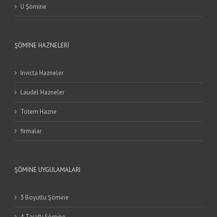
U Şömine
ŞÖMINE HAZNELERI
Invicta Hazneler
Laudel Hazneler
Totem Hazne
firmalar
ŞÖMINE UYGULAMALARI
3 Boyutlu Şömine
4 Taraflı Şömine