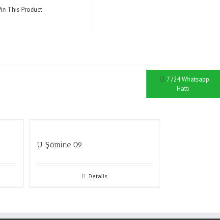
Pin This Product
7 /24 Whatsapp
Hattı
U Şömine 09
Details