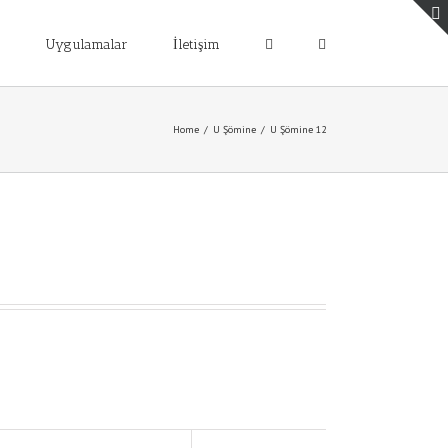
Uygulamalar
İletişim
Home
/
U Şömine
/
U Şömine 12