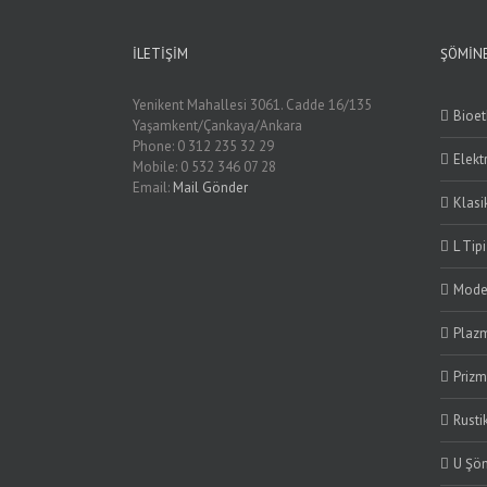
İLETIŞIM
ŞÖMINE
Yenikent Mahallesi 3061. Cadde 16/135
Bioe
Yaşamkent/Çankaya/Ankara
Phone: 0 312 235 32 29
Elekt
Mobile: 0 532 346 07 28
Email:
Mail Gönder
Klasi
L Tip
Mode
Plaz
Priz
Rusti
U Şö