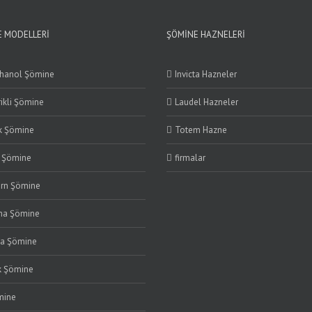
 MODELLERI
ŞÖMINE HAZNELERI
thanol Şömine
Invicta Hazneler
rikli Şömine
Laudel Hazneler
k Şömine
Totem Hazne
i Şömine
firmalar
rn Şömine
ma Şömine
ma Şömine
k Şömine
mine